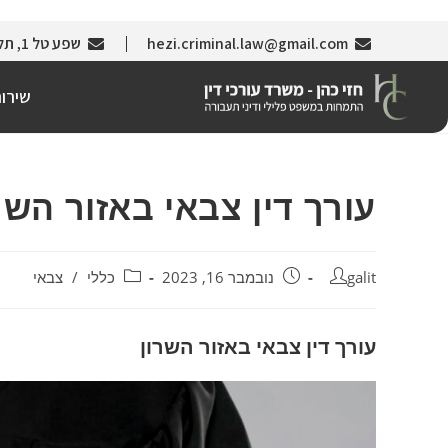
hezi.criminal.law@gmail.com
שפע טל 1, תל אביב (צמוד לבניין עזריאלי)
שירו
עורך דין צבאי באזור השר
galit
נובמבר 16, 2023
כללי
/
צבאי
עורך דין צבאי באזור השרון