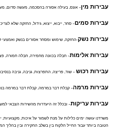
עבירות מין
– אונס, בעילה אסורה בהסכמה, מעשה סדום, מע
עבירות סמים
– סחר, ייבוא, ייצוא, גידול, החזקה שלא לצר
עבירות נשק
-החזקה, שימוש ומסחר אסורים בנשק ואמצעי ל
עבירות אלימות
– חבלה בכוונה מחמירה, חבלה חמורה, פ
עבירות רכוש
– שוד, פריצה, התפרצות, גניבה, גניבה בנסיבו
עבירות מרמה
– קבלת דבר במרמה, קבלת דבר במרמה בנס
עבירות עריקות
– ובכלל זה היעדרות מהשירות הצבאי למשך יותר מ-21 י
משרדנו עושה ימים כלילות על מנת לשמור על איכות, מקצועיות, י
הטובה ביותר עבור החייל הלקוח בין בשלב החקירה ובין בהליך המ