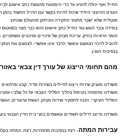
החייל ואף יכולה להגיע עד כדי הימנעות מהגשת כתב אישום לבית 
הגורם החיצוני היחיד שיכול להיות בקשר עם החייל החשוד בזמן החק
מנטלית שלא ישבר מתנאי החקירה והניתוק מהעולם שבחוץ.
במידה וכבר הוגש נגד החייל כתב אישום והוא כבר מצוי בסטטוס של 
חומר הראיות בתיק, עריכת מבחן של סיכויים וסיכונים משפטיים, 
להוביל לזיכוי הנאשם וכאשר הדבר אינו אפשרי, לצמצם את הנזקי
בנסיבות הענין.
מהם תחומי הייצוג של עורך דין צבאי באזור
משרדנו מעניק שירות וייצוג לחיילים בשירות סדיר, קבע ומילואים
משרדנו מתמחה בטיפול בהליך הפלילי הצבאי על כל שלביו וסוגיו, 
הפלילי העיקרי, הכנה לתסקיר שירות מבחן, הגשת ערעורים, הגשת 
משרדנו מייצג חיילים חשודים ונאשמים בפני בית הדין הצבאי בעב
עבירות המתה
– רצח בנסיבות מחמירות, רצח, המתה בקלו