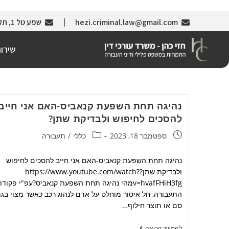
hezi.criminal.law@gmail.com
שפע טל 1, תל אביב (צמוד לבניין עזריאלי)
שירו
נהיגה תחת השפעת קנאביס-האם אני חייב
להסכים לחיפוש ולבדיקת שתן?
ספטמבר 18, 2023
כללי
/
תעבורה
נהיגה תחת השפעת קנאביס-האם אני חייב להסכים לחיפוש
ולבדיקת שתן?https://www.youtube.com/watch?
v=hvafFHiH3fgמהי נהיגה תחת השפעת קנאביס?עפ"י פקוד
התעבורה, חל איסור מוחלט על אדם לנהוג רכב כאשר מצוי בגו
סם או תוצר חילוף…
להמשך קריאה