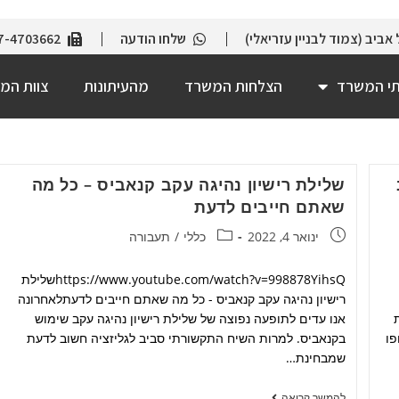
שלחו הודעה
7-4703662
תי המשרד
הצלחות המשרד
מהעיתונות
צוות המ
שלילת רישיון נהיגה עקב קנאביס – כל מה
שאתם חייבים לדעת
ינואר 4, 2022
כללי
/
תעבורה
https://www.youtube.com/watch?v=998878YihsQשלילת
רישיון נהיגה עקב קנאביס - כל מה שאתם חייבים לדעתלאחרונה
ת
אנו עדים לתופעה נפוצה של שלילת רישיון נהיגה עקב שימוש
פו
בקנאביס. למרות השיח התקשורתי סביב לגליזציה חשוב לדעת
שמבחינת…
להמשך קריאה