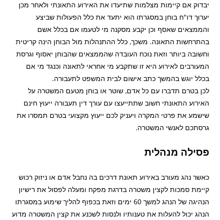
יבדוק אם קיימות מצלמות שתיעדו את האירוע התאונתי ולאחר מכן
יערוך דו"ח בוחן במסגרתו הוא יתעד את כלל הפעולות שביצע
והממצאים שאסף וכן יקבע מסקנה מי לטעמו אם בכלל אשם
בהתרחשות התאונה. משכך, כלל ההתנהלות מול הבוחן הינה קריטית
וחשובה ביותר וזאת נוכח העובדה שהממצאים שהבוחן יאסוף וגרסת
המעורבים לאירוע היא זו שתקבע מי אחראי לתאונה וכנגד מי אם
בכלל יוגש בהמשך כתב אישום לבית המשפט לתעבורה.
לכן בטרם תדברו עם כל אדם, שוטר או בוחן מטעם המשטרה על
האירוע התאונתי חשוב שתתייעצו עם עורך דין תעבורה ייעוץ חינם
שישמע את פרטי המקרה ויעניק לכם ייעוץ מקצועי בטרם תמסרו את
גרסתכם לאנשי המשטרה.
פסילה מנהלית
כאשר נהג מעורב באירוע תאונת דרכים בה נחבל אדם או ניזוק רכוש
קיימת סמכות לקצין משטרה בדרגת מפקח ומעלה לפסול את רישיון
הנהיגה של הנהג למשך 60 ימים וזאת בכפוף להליך שימוע במסגרתו
הנהג יכול להעלות את טענותיו ולנסות לשכנע את קצין המשטרה מדוע