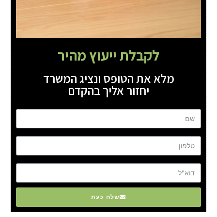
לקבלת ייעוץ מהיר
מלא את הטופס ונציג המשרד
יחזור אליך בהקדם
שם
טל
דוא"ל
שלח כעת