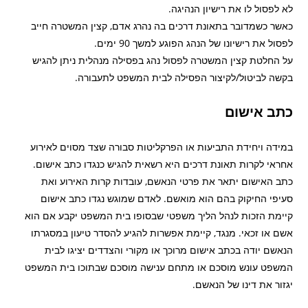
לא לפסול לו את רישיון הנהיגה.
כאשר כשמדובר בתאונת דרכים בה נהרג אדם, קצין המשטרה חייב
לפסול את רישיונו של הנהג הפוגע למשך 90 ימים.
על החלטת קצין המשטרה לפסול נהג בפסילה מנהלית ניתן להגיש
בקשה לביטול/לקיצור הפסילה לבית המשפט לתעבורה.
כתב אישום
במידה ויחידת התביעות או הפרקליטות סבורה שצד מסוים לאירוע
אחראי לקרות תאונת דרכים היא רשאית להגיש כנגדו כתב אישום.
כתב האישום יתאר את פרטי הנאשם, עובדות קרות האירוע ואת
סעיפי החיקוק בהם הוא מואשם. לאדם שמוגש נגדו כתב אישום
קיימת הזכות לנהל הליך משפטי שבסופו בית המשפט יקבע אם הוא
אשם או זכאי. מנגד, קיימת אפשרות להגיע להסדר טיעון במסגרתו
הנאשם יודה בכתב אישום מרוכך או מקורי והצדדים יציגו לבית
המשפט עונש מוסכם או מתחם ענישה מוסכם שבתוכו בית המשפט
יגזור את דינו של הנאשם.