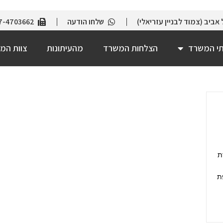
שלחו הודעה
7-4703662
תי המשרד
הצלחות המשרד
מהעיתונות
צוות המ
https: עבירת
ת