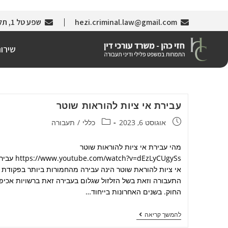
hezi.criminal.law@gmail.com
שפע טל 1, תל אביב (צמוד לבניין עזריאלי)
שירו
עבירת אי ציות להוראות שוטר
אוגוסט 6, 2023
כללי
/
תעבורה
מהי עבירת אי ציות להוראות שוטר
//www.youtube.com/watch?v=dEzLyCUgySs
אי ציות להוראת שוטר הינה עבירה מהחמורות ביותר בפקודת
התעבורה וזאת בשל הזלזול שגלום בעבירה זאת ברשויות אכיפ
החוק. בשנים האחרונות בייחוד…
להמשך קריאה