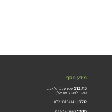
מידע נוסף
כתובת:
שפע טל 1 תל אביב
(צמוד למגדלי עזריאלי)
טלפון:
072-3319414
פקס:
077-4703662