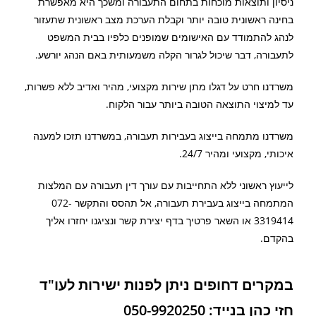
ניסיון ותוצאות מוכחות בתחום התעבורה ומשכך היא מאפשרת
בחינה ראשונית טובה יותר וקבלת הערכת מצב ראשונית שתעזור
לנהג להתמודד עם האישומים שמופנים כלפיו בבית המשפט
לתעבורה, דבר שיכול לגרור הקלה משמעותית באם הנהג יורשע.
משרדנו חרט על דגלו מתן שירות מקצועי, מהיר ואדיב ללא פשרות,
עד למיצוי התוצאה הטובה ביותר עבור הלקוח.
משרדנו מתמחה בייצוג בעבירות תעבורה, במשרדנו תזכו למענה
איכותי, מקצועי ומהיר 24/7.
לייעוץ ראשוני ללא התחייבות עם עורך דין תעבורה עם המלצות
המתמחה בייצוג בעבירת תעבורה, אל תהסס והתקשר 072-
3319414 או השאר פרטיך בדף יצירת קשר ונציגנו יחזרו אליך
בהקדם.
במקרים דחופים ניתן לפנות ישירות לעו"ד
חזי כהן בנייד: 050-9920250