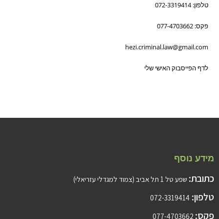
טלפון: 072-3319414
פקס: 077-4703662
hezi.criminal.law@gmail.com
לדף הפייסבוק האישי שלי
מידע נוסף
כתובת:
שפע טל 1 תל אביב (צמוד למגדלי עזריאלי)
טלפון:
072-3319414
פקס:
077-4703662