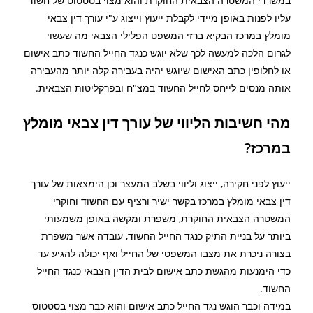
במשרדי המשטרה הצבאית החוקרת והוא מצוי בסטטוס של חשוד
עליו לפנות באופן מיידי לקבלת ייעוץ וייצוג ע"י עורך דין צבאי
מומלץ במרכז הבקיא ברזי המשפט הפלילי הצבאי מה שעשוי
לגרום הלכה למעשה לכך שלא יוגש כנגד החייל החשוד כתב אישום
או לחלופין כתב האישום שיוגש יהיה בעבירה קלה יותר מהעבירה
אותה מנסים לייחס לחייל החשוד במצ"ח ובפרקליטות הצבאית.
מהי חשיבות הליווי של עורך דין צבאי מומלץ
במרכז?
ייעוץ לפני חקירה, ייצוג וליווי בשלב המעצר וכן הימצאות של עורך
דין צבאי מומלץ במרכז בקשר ישיר ורציף עם החשוד וחוקרי
המשטרה הצבאית החוקרת, משפרת ומקשה באופן משמעותי
ביותר על בניית התיק כנגד החייל החשוד, עובדה אשר משפרת
בצורה ניכרת את מצבו המשפטי של החייל ואף יכולה להגיע עד
כדי הימנעות מהגשת כתב אישום לבית הדין הצבאי כנגד החייל
החשוד.
במידה וכבר הוגש נגד החייל כתב אישום והוא כבר מצוי בסטטוס