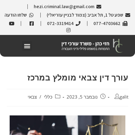
hezi.criminal.law@gmail.com
שפע טל 1, תל אביב (צמוד לבניין עזריאלי)
שלחו הודעה
072-3319414
077-4703662
עורך דין צבאי מומלץ במרכז
galit
נובמבר 5, 2023
כללי
/
צבאי