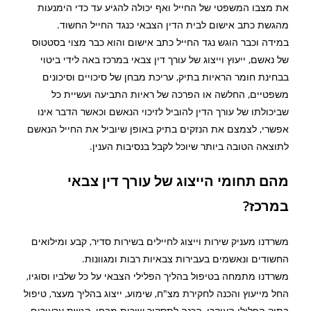
את מצבו המשפטי של החייל ואף יכולה להגיע עד כדי הימנעות
מהגשת כתב אישום לבית הדין הצבאי כנגד החייל החשוד.
במידה וכבר הוגש נגד החייל כתב אישום והוא כבר מצוי בסטטוס
של נאשם, ייעוץ וייצוג של עורך דין צבאי במרכז באה לידי ביטוי
בבחינת חומר הראיות בתיק, עריכת מבחן של סיכויים וסיכונים
משפטיים, החלשה או הפרכה של ראיות התביעה ועשיית כל
שביכולתו של עורך הדין להוביל לזיכוי הנאשם וכאשר הדבר אינו
אפשרי, לצמצם את הנזקים בתיק באופן שיוביל את החייל הנאשם
לתוצאה הטובה ביותר שיוכל לקבל בנסיבות הענין.
מהם תחומי הייצוג של עורך דין צבאי
במרכז?
משרדנו מעניק שירות וייצוג לחיילים בשירות סדיר, קבע ומילואים
החשודים ונאשמים בעבירות צבאיות רבות ומגוונות.
משרדנו מתמחה בטיפול בהליך הפלילי הצבאי על כל שלביו וסוגיו,
החל מייעוץ והכנה לחקירת מצ"ח, שימוע, ייצוג בהליך מעצר, טיפול
בתיק הפלילי העיקרי, הכנה לתסקיר שירות מבחן, הגשת ערעורים,