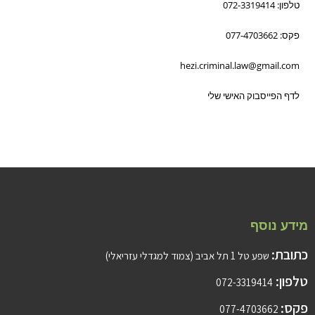
טלפון: 072-3319414
פקס: 077-4703662
hezi.criminal.law@gmail.com
לדף הפייסבוק האישי שלי
מידע נוסף
כתובת:
שפע טל 1 תל אביב (צמוד למגדלי עזריאלי)
טלפון:
072-3319414
פקס:
077-4703662