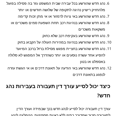
נהג חדש שהורשע בכל עבירה שבית המשפט גזר בה פסילה בפועל
מלהחזיק רישיון נהיגה לתקופה של שלושה חודשים או יותר
נהג חדש שהורשע באי ציות לרמזור או אי מתן זכות קדימה
נהג חדש שהורשע בנהיגת רכב תחת השפעת סמים משכרים או
משקאות משכרים
נהג חדש שהורשע בעקיפת רכב שלא כחוק
נהג חדש שהורשע בנהיגה במהירות העולה על הקבוע בחוק
נהג חדש שהורשע בחציית מפגש מסילת ברזל ברכב המיועד
להסיע אחד עשרה נוסעים או יותר כשהדרך אל המפגש לא סלולה
באספלט או בטון
נהג חדש שהורשע באי הודעה על תאונת דרכים או אי הגשת עזרה
לנפגע בתאונת דרכים
כיצד יכול לסייע עורך דין תעבורה בעבירות נהג
חדש?
עורך דין תעבורה יכול לסייע לנהג חדש בכך שבמידה ועורך הדין
לתעבורה סבור שמדובר בתיק ללא ראיות מספיקות, ההמלצה לנהג