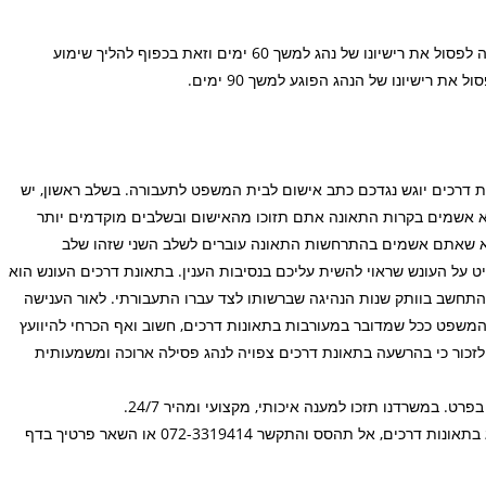
בעת מעורבות בתאונות דרכים ישנה סמכות חוקית לקצין משטרה לפסול את רישיונו של נהג למשך 60 ימים וזאת בכפוף להליך שימוע
 רישיונו של הנהג הפוגע למשך 90 ימים.
רכים יוגש נגדכם כתב אישום לבית המשפט לתעבורה. בשלב ראשון, יש
 אשמים בקרות התאונה אתם תזוכו מהאישום ובשלבים מוקדמים יותר
א שאתם אשמים בהתרחשות התאונה עוברים לשלב השני שזהו שלב
יט על העונש שראוי להשית עליכם בנסיבות הענין. בתאונת דרכים העונש הוא
תחשב בוותק שנות הנהיגה שברשותו לצד עברו התעבורתי. לאור הענישה
המשפט ככל שמדובר במעורבות בתאונות דרכים, חשוב ואף הכרחי להיוועץ
ש לזכור כי בהרשעה בתאונת דרכים צפויה לנהג פסילה ארוכה ומשמעותית
. במשרדנו תזכו למענה איכותי, מקצועי ומהיר 24/7.
לייעוץ ראשוני ללא התחייבות עם עו"ד תעבורה המתמחה בייצוג בתאונות דרכים, אל תהסס והתקשר 072-3319414 או השאר פרטיך בדף