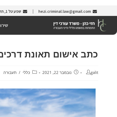
hezi.criminal.law@gmail.com
שפע טל 1, תל אביב (צמוד לבניין עזריאלי)
שירו
כתב אישום תאונת דרכים
galit
נובמבר 22, 2021
כללי
/
תעבורה