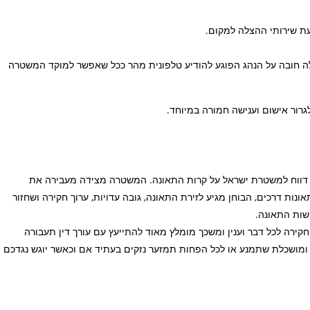
עת שירותי ההצלה למקום.
ואין צורך בהזמנת שירותי הצלה כאמור בפסקה 3, חלה חובה על הנהג הפוגע להודיע טלפונית מהר ככל שאפשר למוקד המשטרה
גרור אישום וענישה חמורה במיוחד.
 דווח למשטרת ישראל על קרות התאונה. המשטרה מצידה מעבירה את
נות דרכים, הבוחן מגיע לזירת התאונה, גובה עדויות, ערוך חקירה ושחזור
שות התאונה.
קירה לכל דבר וענין ומשכך מומלץ מאוד להתייעץ עם עורך דין תעבורה
ומושכלת שתמנע או לכל הפחות תמזער נזקים בעתיד אם וכאשר יוגש נגדכם