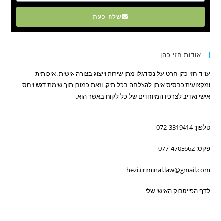
שלח כעת
אודות חזי כהן
עו"ד חזי כהן חרט על נס דגלו מתן שירות וייצוג בצורה אישית, איכותית
ומקצועית כבסיס איתן להצלחה בכל תיק. וזאת כמובן תוך שימת דגש ויחס
אישי ואדיב לצרכיו המיוחדים של כל לקוח באשר הוא.
טלפון: 072-3319414
פקס: 077-4703662
hezi.criminal.law@gmail.com
לדף הפייסבוק האישי שלי