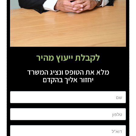
לקבלת ייעוץ מהיר
מלא את הטופס ונציג המשרד
יחזור אליך בהקדם
שם
טל
דוא"ל