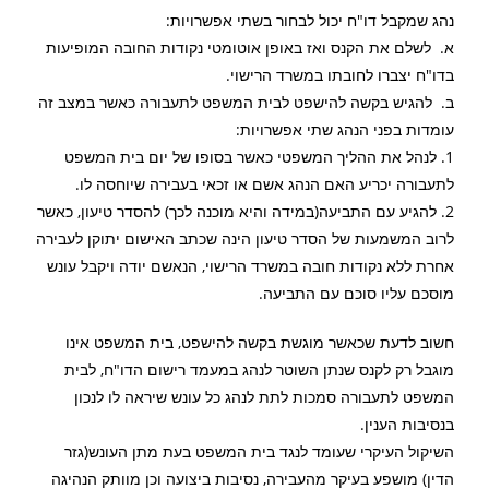
נהג שמקבל דו"ח יכול לבחור בשתי אפשרויות:
א. לשלם את הקנס ואז באופן אוטומטי נקודות החובה המופיעות
בדו"ח יצברו לחובתו במשרד הרישוי.
ב. להגיש בקשה להישפט לבית המשפט לתעבורה כאשר במצב זה
עומדות בפני הנהג שתי אפשרויות:
1. לנהל את ההליך המשפטי כאשר בסופו של יום בית המשפט
לתעבורה יכריע האם הנהג אשם או זכאי בעבירה שיוחסה לו.
2. להגיע עם התביעה(במידה והיא מוכנה לכך) להסדר טיעון, כאשר
לרוב המשמעות של הסדר טיעון הינה שכתב האישום יתוקן לעבירה
אחרת ללא נקודות חובה במשרד הרישוי, הנאשם יודה ויקבל עונש
מוסכם עליו סוכם עם התביעה.
חשוב לדעת שכאשר מוגשת בקשה להישפט, בית המשפט אינו
מוגבל רק לקנס שנתן השוטר לנהג במעמד רישום הדו"ח, לבית
המשפט לתעבורה סמכות לתת לנהג כל עונש שיראה לו לנכון
בנסיבות הענין.
השיקול העיקרי שעומד לנגד בית המשפט בעת מתן העונש(גזר
הדין) מושפע בעיקר מהעבירה, נסיבות ביצועה וכן מוותק הנהיגה