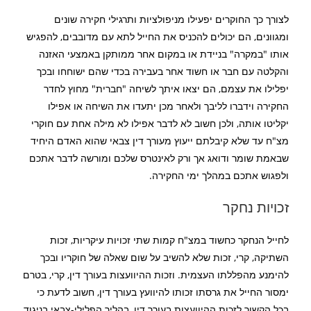
לצורך כך החוקרים יפעילו מניפולציות ותרגילי חקירה שונים
ומגוונים, הם יכולים להכניס את החייל לתא עם מדובבים, להפגיש
אותו "במקרה" בניידת או במקום אחר ממותקן באמצעי האזנה
והקלטה עם חבר או חשוד אחר בעבירה בכדי שהם ישוחחו ובכך
יפלילו את עצמם, הם יצאו איתך לשיחה "חברית" מחוץ לחדר
החקירה וידברו לליבך ולאחר מכן יתעדו את השיחה או אפילו
יקליטו אותה, ולכן חשוב לא לדבר אפילו לא מילה אחת עם חוקרי
מצ"ח עד שלא קיבלתם ייעוץ מעורך דין צבאי שהוא האדם היחיד
שבאמת שומר ודואג אך ורק לאינטרס שלכם ומורשה לדבר אתכם
ולפגוש אתכם במהלך ימי החקירה.
זכויות נחקר
לחייל הנחקר כחשוד במצ"ח קמות שתי זכויות עיקריות, זכות
השתיקה, קרי, זכות שלא להשיב על שום שאלה של חוקריו ובכך
להימנע מהפללתו העצמית. וזכות ההיוועצות בעורך דין, קרי, בטרם
ימסור החייל את גרסתו זכותו להיוועץ בעורך דין, חשוב לדעת כי
בכל הקשור לזכות ההיוועצות בעורך דין, בהליך הפלילי-צבאי בניגוד