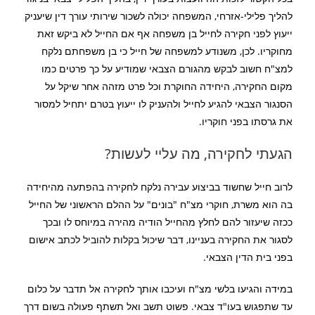
להליך פלילי-אזרחי, המשפחה יכולה לשכור שירותי עורך דין שיעניק
ייעוץ לפני חקירה לחייל בן משפחה אף אם החייל לא ביקש זאת
מחוקריו. לכן, משנודע למשפחה של חייל כי בן משפחתם נלקח
למצ"ח חשוב לבקש מהגורם הצבאי שמודיע על כך פרטים כמו
מקום החקירה, היחידה החוקרת וכל פרט מזהה אחר שיקל על
הסנגור הצבאי להגיע לחייל ולהעניק לו ייעוץ בטרם יתחיל למסור
את גרסתו בפני חוקריו.
הגעתי לחקירה, מה עליי לעשות?
לרוב חייל שחשוד בביצוע עבירה נלקח לחקירה בהפתעה מהיחידה
בה הוא משרת, חוקרי מצ"ח "בונים" על ההלם הראשוני של החייל
ככזה שיעזור להם לחלץ מהחייל הודיה מהירה במיוחס לו ובכך
לסגור את החקירה בעניינו, דבר שיכול בקלות להוביל לכתב אישום
בפני בית הדין הצבאי.
במידה והגיעו בלשי מצ"ח ועיכבו אותך לחקירה אל תדבר על כלום
עד שתפגוש בעו"ד צבאי. פשוט תשב ואל תשתף פעולה בשום דרך