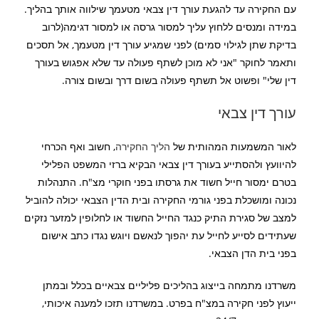
עם החקירה עד להגעת עורך דין צבאי מטעמך שילווה אותך בהליך.
במידה ומנסים ללחוץ עליך למסור גרסה או למסור דגימה(לרוב
בדיקת שתן לגילוי סמים) לפני שמגיע עורך דין מטעמך, אל תסכים
ותאמר לחוקר "אני לא מוכן לשתף פעולה עד שלא אפגוש בעורך
דין שלי" ופשוט אל תשתף פעולה בשום דרך ובשום צורה.
עורך דין צבאי
לאור המשמעות המהותית של
הליך החקירה
, חשוב ואף הכרחי
להיוועץ ולהסתייע בעורך דין צבאי הבקיא ברזי המשפט הפלילי
בטרם ימסור חייל חשוד את גרסתו בפני חוקרי מצ"ח. התנהלות
נכונה ומושכלת בפני גורמי החקירה ובית הדין הצבאי יכולה להוביל
למצב של סגירת התיק כנגד החייל החשוד או לחלופין למזער נזקים
שעתידים לסייע לחייל עת יהפוך לנאשם ויוגש נגדו כתב אישום
בפני בית הדן הצבאי.
משרדנו מתמחה בייצוג בהליכים פליליים צבאיים בכלל ובמתן
ייעוץ לפני חקירה במצ"ח בפרט. במשרדנו תזכו למענה איכותי,