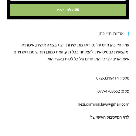
שלח כעת
אודות חזי כהן
עו"ד חזי כהן חרט על נס דגלו מתן שירות וייצוג בצורה אישית, איכותית
ומקצועית כבסיס איתן להצלחה בכל תיק. וזאת כמובן תוך שימת דגש ויחס
אישי ואדיב לצרכיו המיוחדים של כל לקוח באשר הוא.
טלפון: 072-3319414
פקס: 077-4703662
hezi.criminal.law@gmail.com
לדף הפייסבוק האישי שלי