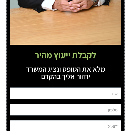
לקבלת ייעוץ מהיר
מלא את הטופס ונציג המשרד
יחזור אליך בהקדם
שם
טל
דוא"ל