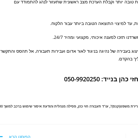
ית טובה יותר וקבלת הערכת מצב ראשונית שתעזור לנהג להתמודד עם
ת, עד למיצוי התוצאה הטובה ביותר עבור הלקוח.
ו תזכו למענה איכותי, מקצועי ומהיר 24/7.
צוג בעבירה של נהיגה בניגוד לאור אדום ועבירות תעבורה, אל תהסס והתקשר
ייד: 050-9920250
ברירת משפט(קנס)?
,
עו"ד תעבורה חזי כהן
,
פסילה מנהלית והודעת איסור שימוש ב
הפוסט הבא