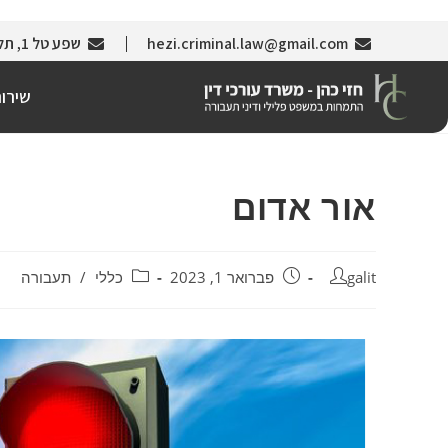
hezi.criminal.law@gmail.com
שפע טל 1, תל אביב (צמוד לבניין עזריאלי)
שירו
אור אדום
galit
פברואר 1, 2023
כללי
/
תעבורה