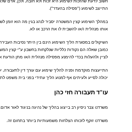
חשוב לדעת שהזכות לשימוע היא זכות ולא חובה, ולכן, אדם שלא
התייצב לשימוע ("פסילה בהעדר").
במהלך השימוע קצין המשטרה יסביר לנהג בגין מה הוא זומן לש
אותו מנהלית ו/או להשבית לו את הרכב או לא.
השיקולים במסגרת הליך השימוע הינם בין היתר נסיבות העבירה ו
כמובן שאלה הם נקודות כלליות שנלקחות בחשבון ע"י קצין המשט
לציין ולהעלות בכדי להימנע מפסילה מנהלית ו/או מתן הודעת א
התייעצות מוקדמת ופניה להליך שימוע עם עורך דין לתעבורה, י
יכולה לסייע ולעיתים אף למנוע הליך עתידי בפני בית משפט לת
עו"ד תעבורה חזי כהן
משרדנו צבר ניסיון רב בייצוג בהליך של נהיגה בניגוד לאור אדום.
משרדנו זוקף לזכותו הצלחות משמעותיות ביותר בתחום זה.