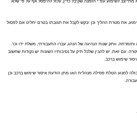
 מתייצב לשימוע עפ"י הזמנה שקיבל כדין, עלול להיפסל אף על פי שלא
ימוע, את מטרת ההליך וכן יבקש לקבל את תגובתו בטרם יחליט אם לפסול
חומרתה, וותק שנות הנהיגה של הנהג, עברו התעבורתי, משלח ידו וכו'.
רה. עם זאת, יש להבין שלכל תיק על נסיבותיו השונות יש נקודות שחשוב
יסור שימוש ברכב.
כולה למנוע הטלת פסילה מנהלית ו/או מתן הודעת איסור שימוש ברכב וכן
עבורה.