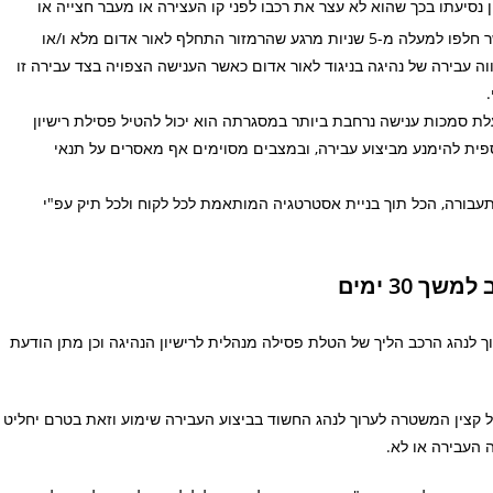
ן נסיעתו בכך שהוא לא עצר את רכבו לפני קו העצירה או מעבר חצייה או
סמוך לרמזור הקרוב ונכנס לצומת בניגוד לאור האדום וזאת כאשר חלפו למעלה מ-5 שניות מרגע שהרמזור התחלף לאור אדום מלא ו/או
ה עבירה של נהיגה בניגוד לאור אדום כאשר הענישה הצפויה בצד עבירה זו
 סמכות ענישה נרחבת ביותר במסגרתה הוא יכול להטיל פסילת רישיון
ספית להימנע מביצוע עבירה, ובמצבים מסוימים אף מאסרים על תנאי
תעבורה, הכל תוך בניית אסטרטגיה המותאמת לכל לקוח ולכל תיק עפ"י
 30 ימים
 לנהג הרכב הליך של הטלת פסילה מנהלית לרישיון הנהיגה וכן מתן הודעת
ל קצין המשטרה לערוך לנהג החשוד בביצוע העבירה שימוע וזאת בטרם יחליט
 העבירה או לא.