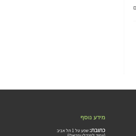
ם
מידע נוסף
כתובת:
שפע טל 1 תל אביב
(צמוד למגדלי עזריאלי)