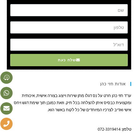
שם
טל
דוא"ל
שלח כעת
אודות חזי כהן
עו"ד חזי כהן חרט על נס דגלו מתן שירות וייצוג בצורה אישית, איכותית
ומקצועית כבסיס איתן להצלחה בכל תיק. וזאת כמובן תוך שימת דגש ויחס
אישי ואדיב לצרכיו המיוחדים של כל לקוח באשר הוא.
טלפון: 072-3319414