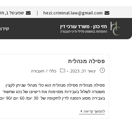
hezi.criminal.law@gmail.com
שפע טל 1, תל אביב (צמוד לבניין עזריאלי)
שירו
פסילה מנהלית
ינואר 31, 2023
כללי
/
תעבורה
פסילה מנהלית פסילה מנהלית הוא כלי מנהלי שניתן לקצין
משטרה לשלול בעבירות מסוימות את רישיונו של נהג שחשוד
בעבירה מסוג הזמנה לדין לתקופה של 30 יום/ 60 יום /90 יום…
להמשך קריאה