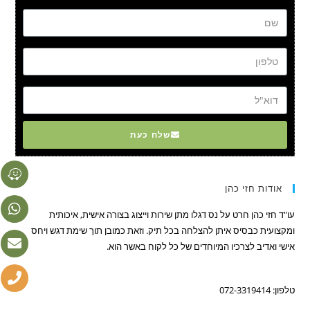
שם
טל
דוא"ל
שלח כעת
אודות חזי כהן
עו"ד חזי כהן חרט על נס דגלו מתן שירות וייצוג בצורה אישית, איכותית
ומקצועית כבסיס איתן להצלחה בכל תיק. וזאת כמובן תוך שימת דגש ויחס
אישי ואדיב לצרכיו המיוחדים של כל לקוח באשר הוא.
טלפון: 072-3319414