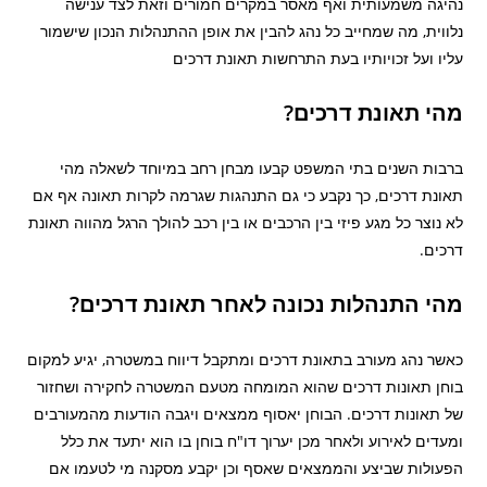
נהיגה משמעותית ואף מאסר במקרים חמורים וזאת לצד ענישה
נלווית, מה שמחייב כל נהג להבין את אופן ההתנהלות הנכון שישמור
עליו ועל זכויותיו בעת התרחשות תאונת דרכים
מהי תאונת דרכים?
ברבות השנים בתי המשפט קבעו מבחן רחב במיוחד לשאלה מהי
תאונת דרכים, כך נקבע כי גם התנהגות שגרמה לקרות תאונה אף אם
לא נוצר כל מגע פיזי בין הרכבים או בין רכב להולך הרגל מהווה תאונת
דרכים.
מהי התנהלות נכונה לאחר תאונת דרכים?
כאשר נהג מעורב בתאונת דרכים ומתקבל דיווח במשטרה, יגיע למקום
בוחן תאונות דרכים שהוא המומחה מטעם המשטרה לחקירה ושחזור
של תאונות דרכים. הבוחן יאסוף ממצאים ויגבה הודעות מהמעורבים
ומעדים לאירוע ולאחר מכן יערוך דו"ח בוחן בו הוא יתעד את כלל
הפעולות שביצע והממצאים שאסף וכן יקבע מסקנה מי לטעמו אם