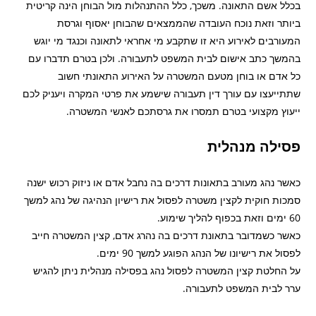
בכלל אשם התאונה. משכך, כלל ההתנהלות מול הבוחן הינה קריטית
ביותר וזאת נוכח העובדה שהממצאים שהבוחן יאסוף וגרסת
המעורבים לאירוע היא זו שתקבע מי אחראי לתאונה וכנגד מי יוגש
בהמשך כתב אישום לבית המשפט לתעבורה. ולכן בטרם תדברו עם
כל אדם או בוחן מטעם המשטרה על האירוע התאונתי חשוב
שתתייעצו עם עורך דין תעבורה שישמע את פרטי המקרה ויעניק לכם
ייעוץ מקצועי בטרם תמסרו את גרסתכם לאנשי המשטרה.
פסילה מנהלית
כאשר נהג מעורב בתאונות דרכים בה נחבל אדם או ניזוק רכוש ישנה
סמכות חוקית לקצין משטרה לפסול את רישיון הנהיגה של נהג למשך
60 ימים וזאת בכפוף להליך שימוע.
כאשר כשמדובר בתאונת דרכים בה נהרג אדם, קצין המשטרה חייב
לפסול את רישיונו של הנהג הפוגע למשך 90 ימים.
על החלטת קצין המשטרה לפסול נהג בפסילה מנהלית ניתן להגיש
ערר לבית המשפט לתעבורה.