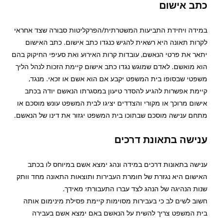
כתב אישום
במידה ויחידת התביעות המשטרתית/הפרקליטות סבורה שצד אחראי
לקרות תאונה היא רשאית להגיש כנגדו כתב אישום. כתב האישום
יתאר את פרטי הנאשם, עובדות קרות האירוע ואת סעיפי החיקוק בהם
הוא מואשם. לאדם שמוגש נגדו כתב אישום קיימת הזכות לנהל הליך
משפטי שבסופו בית המשפט יקבע אם הוא אשם או זכאי. מנגד,
קיימת אפשרות להגיע להסדר טיעון במסגרתו הנאשם יודה בכתב
אישום מרוכך או מקורי והצדדים יציגו לבית המשפט עונש מוסכם או
מתחם ענישה מוסכם שבתוכו בית המשפט יגזור את דינו של הנאשם.
ענישה בתאונת דרכים
ענישה בתאונות דרכים במידה ונהג ימצא אשם במיוחס לו בכתב
האישום היא נגזרת של חומרת העבירות ותוצאות התאונה מחד וותק
שנות הנהיגה של הנהג לצד עברו התעבורתי מאידך.
חשוב לשים לב כי בעבירות מסוימות קיימת פסילת מינימום אותה
בית המשפט צריך להשית על הנאשם באם ימצא אשם בעבירה