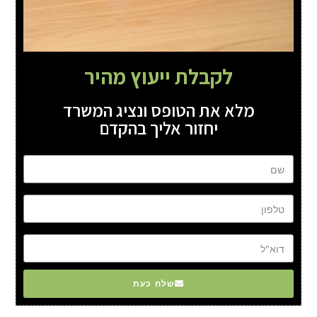
לקבלת ייעוץ מהיר
מלא את הטופס ונציג המשרד
יחזור אליך בהקדם
שם
טל
דוא"ל
שלח כעת