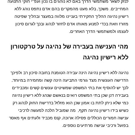
לנזק לשאר משתמשי הדרך באם לא נוהגים בו נכון ועפ"י חוקי התנועה
המחייבים. משכך, בלא מעט מהמקרים בהם אדם נתפס נוהג ללא
רישיון נהיגה ההליך החקירתי בעניינו מלווה במעצר ובהליך שפיטה
מזורז וזאת בכדי למנוע מאותו אדם לחזור לנהוג ובכך לגרום סיכון
לעצמו ולמשתמשי הדרך האחרים.
מהי הענישה בעבירה של נהיגה על טרקטורון
ללא רישיון נהיגה
נהיגה ללא רישיון נהיגה הינה עבירה הטומנת בחובה סיכון רב ולפיכך
הדרישה העונשית מצד גורמי התביעה הינה קשה ומחמירה במיוחד,
לכך יש להוסיף את בתי המשפט שמשיטים עונשים קשים ומכבידים
בעבירה דנן שכן בתי המשפט רואים בנאשם שנהג ללא רישיון נהיגה
כמי שלא ניתן לתת בו אמון שכן הוא מזלזל בדרישת החוק לנהוג רק
כשיש בידו רישיון נהיגה תקף, מה שמוביל הלכה למעשה לרכיבי
ענישה חמורים הכוללים פסילה ארוכה, קנס מכביד ולעתים אף מאסר
בפועל ורכיבי ענישה מרתיעים נוספים.