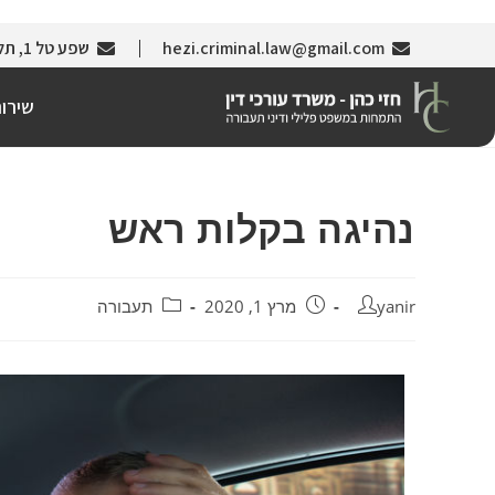
hezi.criminal.law@gmail.com
שפע טל 1, תל אביב (צמוד לבניין עזריאלי)
שירו
נהיגה בקלות ראש
yanir
מרץ 1, 2020
תעבורה