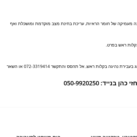
נה מעמיקה של חומר הראיות, עריכת בחינת מצב מוקדמת ומושכלת ואף
קלות ראש בפרט.
לייעוץ ראשוני ללא התחייבות עם עו"ד לתעבורה המתמחה בייצוג בעבירת נהיגה בקלות ראש, אל תהסס והתקשר 072-3319414 או השאר
ייד: 050-9920250